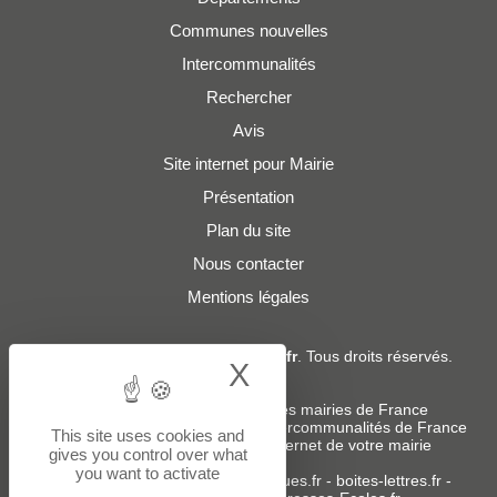
Communes nouvelles
Intercommunalités
Rechercher
Avis
Site internet pour Mairie
Présentation
Plan du site
Nous contacter
Mentions légales
© 2019 - 2026
Adresses-Mairies.fr
. Tous droits réservés.
X
Hide cookie bann
Services :
-
Liste des adresses e-mails des mairies de France
-
Liste des adresses e-mails des intercommunalités de France
This site uses cookies and
-
Création ou refonte du site internet de votre mairie
gives you control over what
you want to activate
Sites partenaires
:
donneespubliques.fr
-
boites-lettres.fr
-