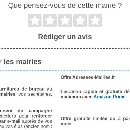
Que pensez-vous de cette mairie ?
Rédiger un avis
 les mairies
Offre Adresses-Mairies.fr
urnitures de bureau
au
Livraison rapide et gratuite 
mairies
, vos secrétaires,
minimum avec
Amazon Prime
envoi de campagne
letters
pour
renforcer
Offre gratuite limitée ou à par
ar e-mail
auprès de vos
mois
ou vos élus (ancien nom :