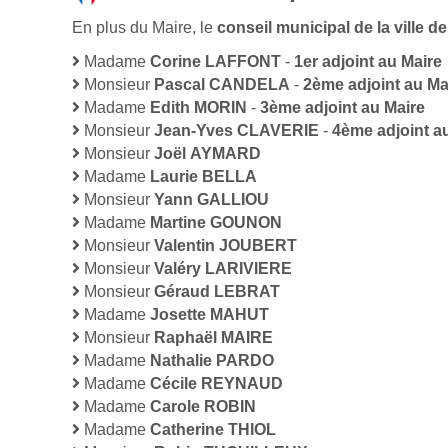
En plus du Maire, le
conseil municipal de la ville
Madame
Corine LAFFONT
-
1er adjoint au Maire
Monsieur
Pascal CANDELA
-
2ème adjoint au Ma
Madame
Edith MORIN
-
3ème adjoint au Maire
Monsieur
Jean-Yves CLAVERIE
-
4ème adjoint a
Monsieur
Joël AYMARD
Madame
Laurie BELLA
Monsieur
Yann GALLIOU
Madame
Martine GOUNON
Monsieur
Valentin JOUBERT
Monsieur
Valéry LARIVIERE
Monsieur
Géraud LEBRAT
Madame
Josette MAHUT
Monsieur
Raphaël MAIRE
Madame
Nathalie PARDO
Madame
Cécile REYNAUD
Madame
Carole ROBIN
Madame
Catherine THIOL