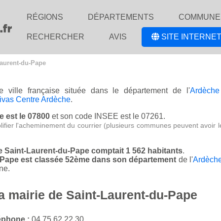
RÉGIONS
DÉPARTEMENTS
COMMUNE
RECHERCHER
AVIS
SITE INTERNET
Laurent-du-Pape
 ville française située dans le département de l'
Ardèche
ivas Centre Ardèche
.
e est le 07800
et son code INSEE est le 07261.
lifier l'acheminement du courrier (plusieurs communes peuvent avoir l
de Saint-Laurent-du-Pape comptait 1 562 habitants
.
u-Pape est classée 52ème dans son département
de l'
Ardèch
ne.
la mairie de Saint-Laurent-du-Pape
éphone :
04 75 62 22 30