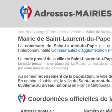
Cookies management panel
Accueil
>
Auvergne-Rhône-Alpes
>
Ardèche
>
Mairie de Saint-
Mairie de Saint-Laurent-du-Pape
La
commune de Saint-Laurent-du-Pape
est une
l'intercommunalité
Communautés d'agglomération Pr
Le
code postal de la ville de Saint-Laurent-du-Pap
Le code postal, mis en place par La Poste, permet de simp
(un code unique par commune).
Au dernier
recensement de la population
, la
ville 
En nombre d'habitants, la
ville de Saint-Laurent-d
6588ème au niveau national
en France Métropolitai
Coordonnées officielles de 
Adresse postale :
Numéro de tél