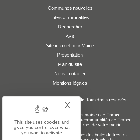
Communes nouvelles
Intercommunalités
Rechercher
Avis
Site internet pour Mairie
Présentation
Plan du site
Nous contacter
Mentions légales
© 2019 - 2026
Adresses-Mairies.fr
. Tous droits réservés.
X
Hide cookie bann
Services :
-
Liste des adresses e-mails des mairies de France
-
Liste des adresses e-mails des intercommunalités de France
This site uses cookies and
-
Création ou refonte du site internet de votre mairie
gives you control over what
you want to activate
Sites partenaires
:
donneespubliques.fr
-
boites-lettres.fr
-
bureaux.boites-lettres.fr
-
Adresses-Ecoles.fr
-