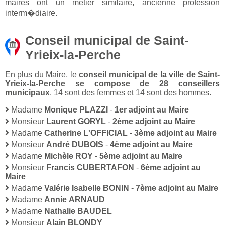
maires ont un métier similaire, ancienne profession
interm�diaire.
Conseil municipal de Saint-
Yrieix-la-Perche
En plus du Maire, le
conseil municipal de la ville de Saint-
Yrieix-la-Perche se compose de 28 conseillers
municipaux
. 14 sont des femmes et 14 sont des hommes.
Madame
Monique PLAZZI
-
1er adjoint au Maire
Monsieur
Laurent GORYL
-
2ème adjoint au Maire
Madame
Catherine L'OFFICIAL
-
3ème adjoint au Maire
Monsieur
André DUBOIS
-
4ème adjoint au Maire
Madame
Michèle ROY
-
5ème adjoint au Maire
Monsieur
Francis CUBERTAFON
-
6ème adjoint au
Maire
Madame
Valérie Isabelle BONIN
-
7ème adjoint au Maire
Madame
Annie ARNAUD
Madame
Nathalie BAUDEL
Monsieur
Alain BLONDY