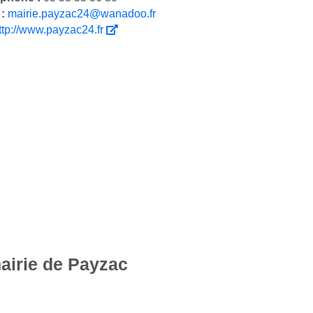
 :
mairie.payzac24@wanadoo.fr
ttp://www.payzac24.fr
mairie de Payzac