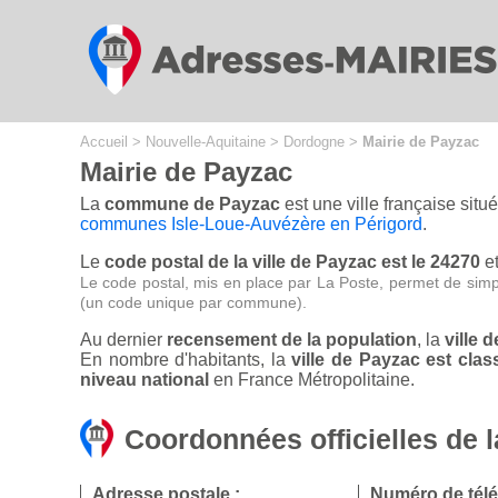
Cookies management panel
Accueil
>
Nouvelle-Aquitaine
>
Dordogne
>
Mairie de Payzac
Mairie de Payzac
La
commune de Payzac
est une ville française sit
communes Isle-Loue-Auvézère en Périgord
.
Le
code postal de la ville de Payzac est le 24270
et
Le code postal, mis en place par La Poste, permet de simp
(un code unique par commune).
Au dernier
recensement de la population
, la
ville 
En nombre d'habitants, la
ville de Payzac est cl
niveau national
en France Métropolitaine.
Coordonnées officielles de 
Adresse postale :
Numéro de tél