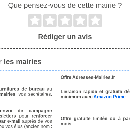
Que pensez-vous de cette mairie ?
Rédiger un avis
 les mairies
Offre Adresses-Mairies.fr
urnitures de bureau
au
Livraison rapide et gratuite 
mairies
, vos secrétaires,
minimum avec
Amazon Prime
envoi de campagne
letters
pour
renforcer
Offre gratuite limitée ou à par
ar e-mail
auprès de vos
mois
ou vos élus (ancien nom :