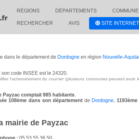
RÉGIONS
DÉPARTEMENTS
COMMUNE
RECHERCHER
AVIS
SITE INTERNET
uée dans le département de
Dordogne
en région
Nouvelle-Aquita
 son code INSEE est le 24320.
lifier l'acheminement du courrier (plusieurs communes peuvent avoir l
de Payzac comptait 985 habitants
.
assée 108ème dans son département
de
Dordogne
,
1193ème 
la mairie de Payzac
éphone :
05 53 55 36 50