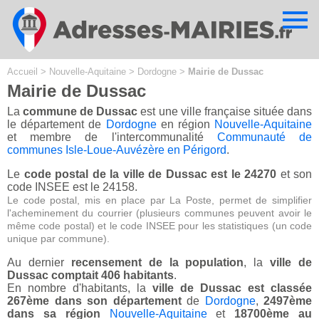
Cookies management panel
Accueil
>
Nouvelle-Aquitaine
>
Dordogne
>
Mairie de Dussac
Mairie de Dussac
La
commune de Dussac
est une ville française située dans
le département de
Dordogne
en région
Nouvelle-Aquitaine
et membre de l'intercommunalité
Communauté de
communes Isle-Loue-Auvézère en Périgord
.
Le
code postal de la ville de Dussac est le 24270
et son
code INSEE est le 24158.
Le code postal, mis en place par La Poste, permet de simplifier
l'acheminement du courrier (plusieurs communes peuvent avoir le
même code postal) et le code INSEE pour les statistiques (un code
unique par commune).
Au dernier
recensement de la population
, la
ville de
Dussac comptait 406 habitants
.
En nombre d'habitants, la
ville de Dussac est classée
267ème dans son département
de
Dordogne
,
2497ème
dans sa région
Nouvelle-Aquitaine
et
18700ème au