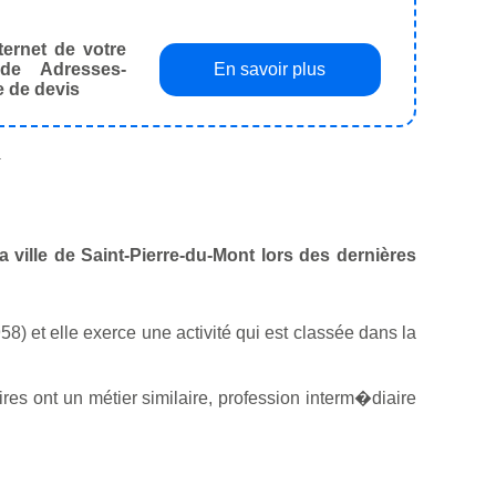
ternet de votre
de Adresses-
En savoir plus
e de devis
.
a ville de Saint-Pierre-du-Mont lors des dernières
8) et elle exerce une activité qui est classée dans la
es ont un métier similaire, profession interm�diaire