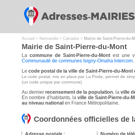
Cookies management panel
Accueil
>
Normandie
>
Calvados
>
Mairie de Saint-Pierre-du-
Mairie de Saint-Pierre-du-Mont
La
commune de Saint-Pierre-du-Mont
est une vi
Communauté de communes Isigny-Omaha Intercom
.
Le
code postal de la ville de Saint-Pierre-du-Mont 
Le code postal, mis en place par La Poste, permet de simp
(un code unique par commune).
Au dernier
recensement de la population
, la
ville 
En nombre d'habitants, la
ville de Saint-Pierre-du
au niveau national
en France Métropolitaine.
Coordonnées officielles de l
Adresse postale :
Numéro de tél