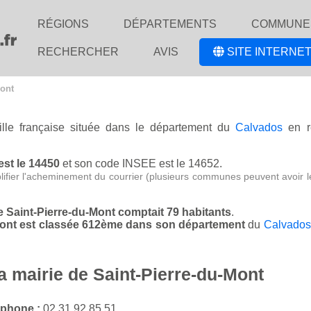
RÉGIONS
DÉPARTEMENTS
COMMUNE
RECHERCHER
AVIS
SITE INTERNET
Mont
lle française située dans le département du
Calvados
en r
est le 14450
et son code INSEE est le 14652.
lifier l'acheminement du courrier (plusieurs communes peuvent avoir l
de Saint-Pierre-du-Mont comptait 79 habitants
.
-Mont est classée 612ème dans son département
du
Calvados
a mairie de Saint-Pierre-du-Mont
éphone :
02 31 92 85 51