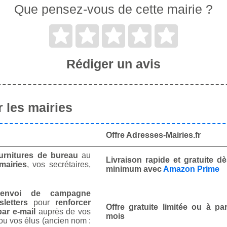
Que pensez-vous de cette mairie ?
Rédiger un avis
 les mairies
Offre Adresses-Mairies.fr
urnitures de bureau
au
Livraison rapide et gratuite 
mairies
, vos secrétaires,
minimum avec
Amazon Prime
envoi de campagne
letters
pour
renforcer
Offre gratuite limitée ou à par
ar e-mail
auprès de vos
mois
ou vos élus (ancien nom :