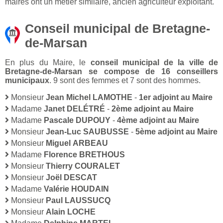
maires ont un métier similaire, ancien agriculteur exploitant.
Conseil municipal de Bretagne-
de-Marsan
En plus du Maire, le
conseil municipal de la ville de
Bretagne-de-Marsan se compose de 16 conseillers
municipaux
. 9 sont des femmes et 7 sont des hommes.
Monsieur
Jean Michel LAMOTHE
-
1er adjoint au Maire
Madame
Janet DELÉTRÉ
-
2ème adjoint au Maire
Madame
Pascale DUPOUY
-
4ème adjoint au Maire
Monsieur
Jean-Luc SAUBUSSE
-
5ème adjoint au Maire
Monsieur
Miguel ARBEAU
Madame
Florence BRETHOUS
Monsieur
Thierry COURALET
Monsieur
Joël DESCAT
Madame
Valérie HOUDAIN
Monsieur
Paul LAUSSUCQ
Monsieur
Alain LOCHE