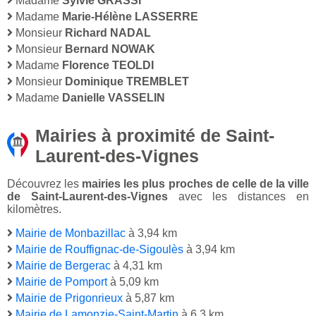
Madame
Sylvie GRASSI
Madame
Marie-Hélène LASSERRE
Monsieur
Richard NADAL
Monsieur
Bernard NOWAK
Madame
Florence TEOLDI
Monsieur
Dominique TREMBLET
Madame
Danielle VASSELIN
Mairies à proximité de Saint-
Laurent-des-Vignes
Découvrez les
mairies les plus proches de celle de la ville
de Saint-Laurent-des-Vignes
avec les distances en
kilomètres.
Mairie de Monbazillac
à 3,94 km
Mairie de Rouffignac-de-Sigoulès
à 3,94 km
Mairie de Bergerac
à 4,31 km
Mairie de Pomport
à 5,09 km
Mairie de Prigonrieux
à 5,87 km
Mairie de Lamonzie-Saint-Martin
à 6,3 km