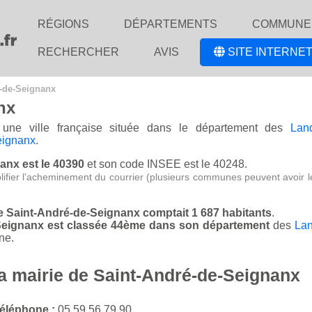
RÉGIONS
DÉPARTEMENTS
COMMUNE
RECHERCHER
AVIS
SITE INTERNET
é-de-Seignanx
nx
une ville française située dans le département des
Lan
ignanx
.
nanx est le 40390
et son code INSEE est le 40248.
lifier l'acheminement du courrier (plusieurs communes peuvent avoir l
de Saint-André-de-Seignanx comptait 1 687 habitants
.
-Seignanx est classée 44ème dans son département
des
La
ne.
la mairie de Saint-André-de-Seignanx
éléphone :
05 59 56 79 90