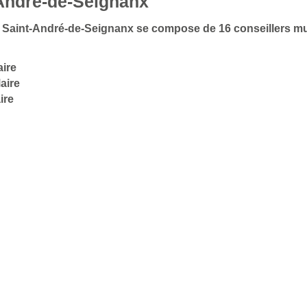
-André-de-Seignanx
 de Saint-André-de-Seignanx se compose de 16 conseillers m
aire
aire
ire