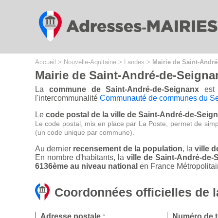
Cookies management panel
Accueil
>
Nouvelle-Aquitaine
>
Landes
>
Mairie de Saint-Andr
Mairie de Saint-André-de-Seigna
La
commune de Saint-André-de-Seignanx
est 
l'intercommunalité
Communauté de communes du Se
Le
code postal de la ville de Saint-André-de-Seig
Le code postal, mis en place par La Poste, permet de simp
(un code unique par commune).
Au dernier
recensement de la population
, la
ville 
En nombre d'habitants, la
ville de Saint-André-de
6136ème au niveau national
en France Métropolitai
Coordonnées officielles de 
Adresse postale :
Numéro de t