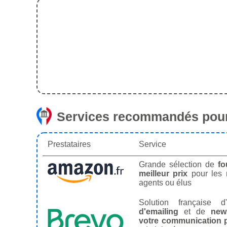
Services recommandés pour
Prestataires
Service
Grande sélection de
fo
meilleur prix
pour les
agents ou élus
Solution française d'
d'emailing
et de
news
votre communication p