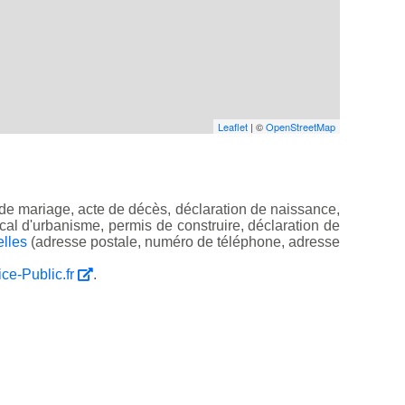
Leaflet
| ©
OpenStreetMap
de mariage, acte de décès, déclaration de naissance,
 local d'urbanisme, permis de construire, déclaration de
elles
(adresse postale, numéro de téléphone, adresse
ice-Public.fr
.