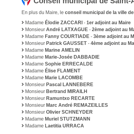
Conseil municipal de Saint
En plus du Maire, le
conseil municipal de la ville
Madame
Élodie ZACCARI
-
1er adjoint au Maire
Monsieur
André LATXAGUE
-
2ème adjoint au M
Madame
Fanny COURTIADE
-
3ème adjoint au M
Monsieur
Patrick GAUSSET
-
4ème adjoint au Ma
Madame
Marine AMELIN
Madame
Marie-Josée DABBADIE
Madame
Sophie ERRECALDE
Madame
Élise FLAMENT
Madame
Marie LACOMBE
Monsieur
Pascal LANNEBERE
Monsieur
Bertrand MIRAILH
Monsieur
Ramuntxo RECARTE
Monsieur
Marc André REMAZEILLES
Monsieur
Olivier SCHNEYDER
Madame
Muriel STUTZMANN
Madame
Laetitia URRACA