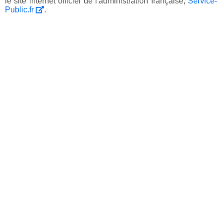
le site internet officiel de l'administration française,
Service-
Public.fr
.