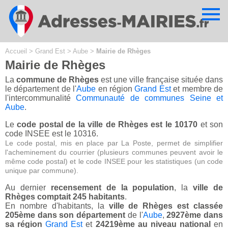
Cookies management panel
Accueil
>
Grand Est
>
Aube
>
Mairie de Rhèges
Mairie de Rhèges
La
commune de Rhèges
est une ville française située dans
le département de l'
Aube
en région
Grand Est
et membre de
l'intercommunalité
Communauté de communes Seine et
Aube
.
Le
code postal de la ville de Rhèges est le 10170
et son
code INSEE est le 10316.
Le code postal, mis en place par La Poste, permet de simplifier
l'acheminement du courrier (plusieurs communes peuvent avoir le
même code postal) et le code INSEE pour les statistiques (un code
unique par commune).
Au dernier
recensement de la population
, la
ville de
Rhèges comptait 245 habitants
.
En nombre d'habitants, la
ville de Rhèges est classée
205ème dans son département
de l'
Aube
,
2927ème dans
sa région
Grand Est
et
24219ème au niveau national
en