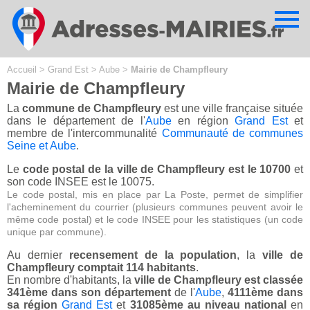
Cookies management panel
Accueil
>
Grand Est
>
Aube
>
Mairie de Champfleury
Mairie de Champfleury
La
commune de Champfleury
est une ville française située
dans le département de l'
Aube
en région
Grand Est
et
membre de l'intercommunalité
Communauté de communes
Seine et Aube
.
Le
code postal de la ville de Champfleury est le 10700
et
son code INSEE est le 10075.
Le code postal, mis en place par La Poste, permet de simplifier
l'acheminement du courrier (plusieurs communes peuvent avoir le
même code postal) et le code INSEE pour les statistiques (un code
unique par commune).
Au dernier
recensement de la population
, la
ville de
Champfleury comptait 114 habitants
.
En nombre d'habitants, la
ville de Champfleury est classée
341ème dans son département
de l'
Aube
,
4111ème dans
sa région
Grand Est
et
31085ème au niveau national
en