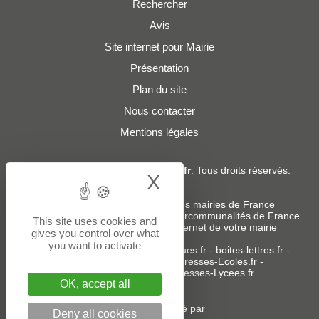
Rechercher
Avis
Site internet pour Mairie
Présentation
Plan du site
Nous contacter
Mentions légales
© 2019 - 2026
Adresses-Mairies.fr
. Tous droits réservés.
X
Hide cookie bann
Services :
-
Liste des adresses e-mails des mairies de France
-
Liste des adresses e-mails des intercommunalités de France
This site uses cookies and
-
Création ou refonte du site internet de votre mairie
gives you control over what
you want to activate
Sites partenaires
:
donneespubliques.fr
-
boites-lettres.fr
-
bureaux.boites-lettres.fr
-
Adresses-Ecoles.fr
-
Adresses-Colleges.fr
-
Adresses-Lycees.fr
OK, accept all
Un service édité par
Deny all cookies