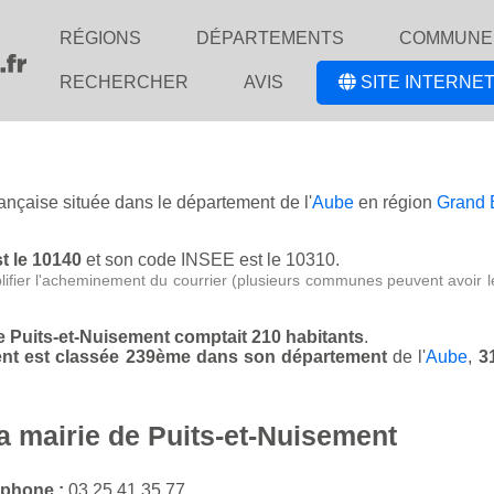
RÉGIONS
DÉPARTEMENTS
COMMUNE
RECHERCHER
AVIS
SITE INTERNET
rançaise située dans le département de l'
Aube
en région
Grand 
st le 10140
et son code INSEE est le 10310.
lifier l'acheminement du courrier (plusieurs communes peuvent avoir l
de Puits-et-Nuisement comptait 210 habitants
.
ment est classée 239ème dans son département
de l'
Aube
,
3
a mairie de Puits-et-Nuisement
éphone :
03 25 41 35 77