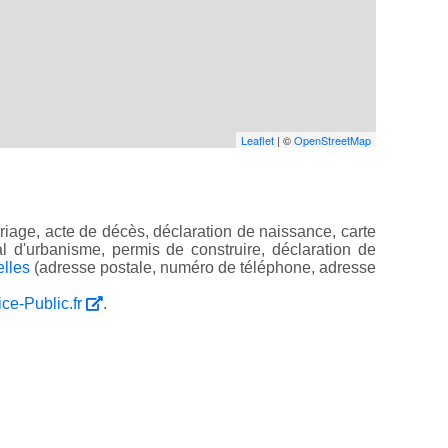
Leaflet
| ©
OpenStreetMap
iage, acte de décès, déclaration de naissance, carte
ocal d'urbanisme, permis de construire, déclaration de
elles
(adresse postale, numéro de téléphone, adresse
ice-Public.fr
.