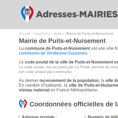
Cookies management panel
Accueil
>
Grand Est
>
Aube
>
Mairie de Puits-et-Nuisement
Mairie de Puits-et-Nuisement
La
commune de Puits-et-Nuisement
est une ville f
communes de Vendeuvre-Soulaines
.
Le
code postal de la ville de Puits-et-Nuisement e
Le code postal, mis en place par La Poste, permet de simp
(un code unique par commune).
Au dernier
recensement de la population
, la
ville 
En nombre d'habitants, la
ville de Puits-et-Nuise
niveau national
en France Métropolitaine.
Coordonnées officielles de l
Adresse postale :
Numéro de tél