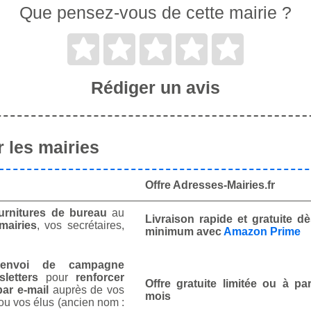
Que pensez-vous de cette mairie ?
Rédiger un avis
 les mairies
Offre Adresses-Mairies.fr
urnitures de bureau
au
Livraison rapide et gratuite 
mairies
, vos secrétaires,
minimum avec
Amazon Prime
envoi de campagne
letters
pour
renforcer
Offre gratuite limitée ou à par
ar e-mail
auprès de vos
mois
ou vos élus (ancien nom :