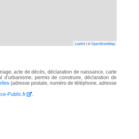
Leaflet
| ©
OpenStreetMap
iage, acte de décès, déclaration de naissance, carte
ocal d'urbanisme, permis de construire, déclaration de
elles
(adresse postale, numéro de téléphone, adresse
ice-Public.fr
.