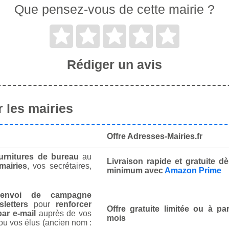
Que pensez-vous de cette mairie ?
Rédiger un avis
 les mairies
Offre Adresses-Mairies.fr
urnitures de bureau
au
Livraison rapide et gratuite 
mairies
, vos secrétaires,
minimum avec
Amazon Prime
envoi de campagne
letters
pour
renforcer
Offre gratuite limitée ou à par
ar e-mail
auprès de vos
mois
ou vos élus (ancien nom :