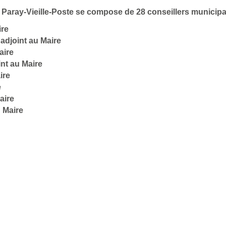
de Paray-Vieille-Poste se compose de 28 conseillers municip
ire
adjoint au Maire
aire
nt au Maire
ire
e
aire
 Maire