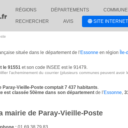
RÉGIONS
DÉPARTEMENTS
COMMUNE
RECHERCHER
AVIS
SITE INTERNET
oste
rançaise située dans le département de l'
Essonne
en région
Île
t le 91551
et son code INSEE est le 91479.
lifier l'acheminement du courrier (plusieurs communes peuvent avoir l
de Paray-Vieille-Poste comptait 7 437 habitants
.
oste est classée 50ème dans son département
de l'
Essonne
,
3
a mairie de Paray-Vieille-Poste
éphone :
01 69 38 79 83