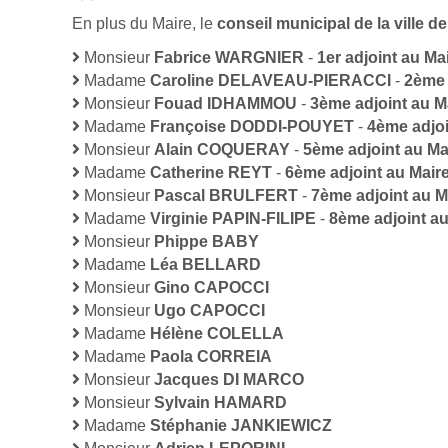
En plus du Maire, le
conseil municipal de la ville 
Monsieur
Fabrice WARGNIER
-
1er adjoint au Ma
Madame
Caroline DELAVEAU-PIERACCI
-
2ème 
Monsieur
Fouad IDHAMMOU
-
3ème adjoint au M
Madame
Françoise DODDI-POUYET
-
4ème adjoi
Monsieur
Alain COQUERAY
-
5ème adjoint au Ma
Madame
Catherine REYT
-
6ème adjoint au Mair
Monsieur
Pascal BRULFERT
-
7ème adjoint au M
Madame
Virginie PAPIN-FILIPE
-
8ème adjoint au
Monsieur
Phippe BABY
Madame
Léa BELLARD
Monsieur
Gino CAPOCCI
Monsieur
Ugo CAPOCCI
Madame
Hélène COLELLA
Madame
Paola CORREIA
Monsieur
Jacques DI MARCO
Monsieur
Sylvain HAMARD
Madame
Stéphanie JANKIEWICZ