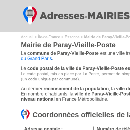
Cookies management panel
Accueil
>
Île-de-France
>
Essonne
>
Mairie de Paray-Vieille-P
Mairie de Paray-Vieille-Poste
La
commune de Paray-Vieille-Poste
est une ville f
du Grand Paris
.
Le
code postal de la ville de Paray-Vieille-Poste es
Le code postal, mis en place par La Poste, permet de simp
(un code unique par commune).
Au dernier
recensement de la population
, la
ville 
En nombre d'habitants, la
ville de Paray-Vieille-P
niveau national
en France Métropolitaine.
Coordonnées officielles de l
Adresse postale :
Numéro de tél