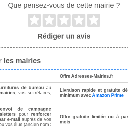
Que pensez-vous de cette mairie ?
Rédiger un avis
 les mairies
Offre Adresses-Mairies.fr
urnitures de bureau
au
Livraison rapide et gratuite 
mairies
, vos secrétaires,
minimum avec
Amazon Prime
envoi de campagne
letters
pour
renforcer
Offre gratuite limitée ou à par
ar e-mail
auprès de vos
mois
ou vos élus (ancien nom :