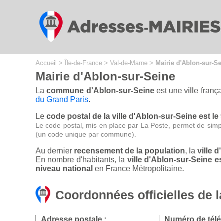
Cookies management panel
Accueil
>
Île-de-France
>
Val-de-Marne
>
Mairie d'Ablon-sur-S
Mairie d'Ablon-sur-Seine
La
commune d'Ablon-sur-Seine
est une ville fran
du Grand Paris
.
Le
code postal de la ville d'Ablon-sur-Seine est le
Le code postal, mis en place par La Poste, permet de simp
(un code unique par commune).
Au dernier
recensement de la population
, la
ville 
En nombre d'habitants, la
ville d'Ablon-sur-Seine
niveau national
en France Métropolitaine.
Coordonnées officielles de l
Adresse postale :
Numéro de tél