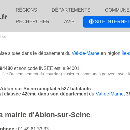
RÉGIONS
DÉPARTEMENTS
COMMUNE
RECHERCHER
AVIS
SITE INTERNET
eine
çaise située dans le département du
Val-de-Marne
en région
Île-
 94480
et son code INSEE est le 94001.
lifier l'acheminement du courrier (plusieurs communes peuvent avoir l
d'Ablon-sur-Seine comptait 5 527 habitants
.
 est classée 42ème dans son département
du
Val-de-Marne
,
3
a mairie d'Ablon-sur-Seine
éphone :
01 49 61 33 33