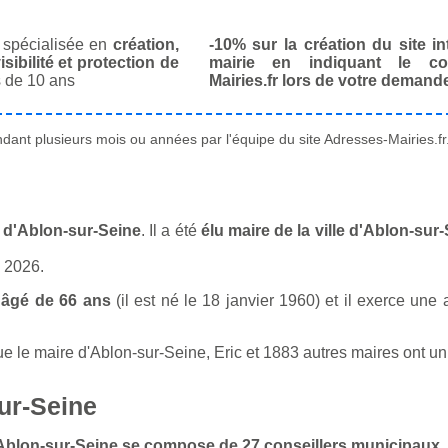
spécialisée en
création,
-10% sur la création du site in
isibilité et protection de
mairie en indiquant le co
 de 10 ans
Mairies.fr lors de votre demand
ant plusieurs mois ou années par l'équipe du site Adresses-Mairies.fr
e d'Ablon-sur-Seine
. Il a été
élu maire de la ville d'Ablon-sur
n 2026.
 âgé de 66 ans
(il est né le 18 janvier 1960) et il exerce une 
le maire d'Ablon-sur-Seine, Eric et 1883 autres maires ont un m
ur-Seine
 d'Ablon-sur-Seine se compose de 27 conseillers municipaux
.