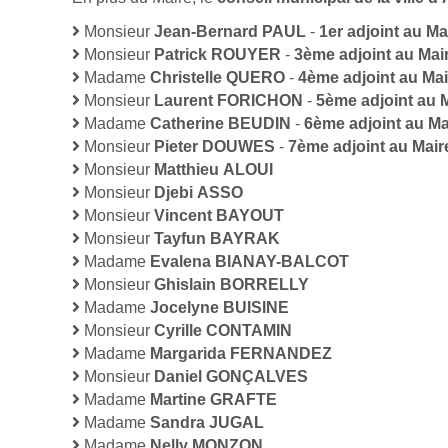
Monsieur
Jean-Bernard PAUL
-
1er adjoint au Ma
Monsieur
Patrick ROUYER
-
3ème adjoint au Mai
Madame
Christelle QUERO
-
4ème adjoint au Mai
Monsieur
Laurent FORICHON
-
5ème adjoint au 
Madame
Catherine BEUDIN
-
6ème adjoint au Ma
Monsieur
Pieter DOUWES
-
7ème adjoint au Mair
Monsieur
Matthieu ALOUI
Monsieur
Djebi ASSO
Monsieur
Vincent BAYOUT
Monsieur
Tayfun BAYRAK
Madame
Evalena BIANAY-BALCOT
Monsieur
Ghislain BORRELLY
Madame
Jocelyne BUISINE
Monsieur
Cyrille CONTAMIN
Madame
Margarida FERNANDEZ
Monsieur
Daniel GONÇALVES
Madame
Martine GRAFTE
Madame
Sandra JUGAL
Madame
Nelly MONZON