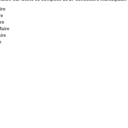
ire
re
re
Maire
ire
e