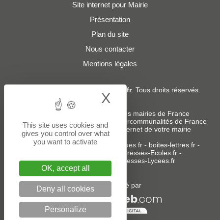
Site internet pour Mairie
Présentation
Plan du site
Nous contacter
Mentions légales
© 2019 - 2026
Adresses-Mairies.fr
. Tous droits réservés.
X
Hide cookie bann
Services :
-
Liste des adresses e-mails des mairies de France
-
Liste des adresses e-mails des intercommunalités de France
This site uses cookies and
-
Création ou refonte du site internet de votre mairie
gives you control over what
you want to activate
Sites partenaires
:
donneespubliques.fr
-
boites-lettres.fr
-
bureaux.boites-lettres.fr
-
Adresses-Ecoles.fr
-
Adresses-Colleges.fr
-
Adresses-Lycees.fr
OK, accept all
Un service édité par
Deny all cookies
Personalize