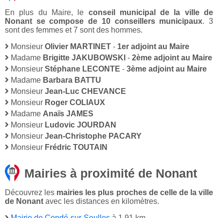
En plus du Maire, le
conseil municipal de la ville de
Nonant se compose de 10 conseillers municipaux
. 3
sont des femmes et 7 sont des hommes.
Monsieur
Olivier MARTINET
-
1er adjoint au Maire
Madame
Brigitte JAKUBOWSKI
-
2ème adjoint au Maire
Monsieur
Stéphane LECONTE
-
3ème adjoint au Maire
Madame
Barbara BATTU
Monsieur
Jean-Luc CHEVANCE
Monsieur
Roger COLIAUX
Madame
Anaïs JAMES
Monsieur
Ludovic JOURDAN
Monsieur
Jean-Christophe PACARY
Monsieur
Frédric TOUTAIN
Mairies à proximité de Nonant
Découvrez les
mairies les plus proches de celle de la ville
de Nonant
avec les distances en kilomètres.
Mairie de Condé-sur-Seulles
à 1,91 km