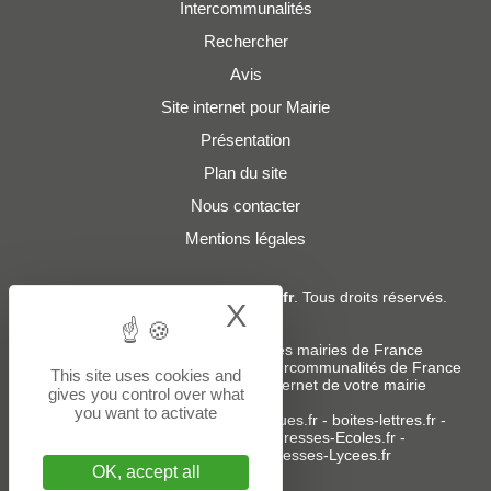
Intercommunalités
Rechercher
Avis
Site internet pour Mairie
Présentation
Plan du site
Nous contacter
Mentions légales
© 2019 - 2026
Adresses-Mairies.fr
. Tous droits réservés.
X
Hide cookie bann
Services :
-
Liste des adresses e-mails des mairies de France
-
Liste des adresses e-mails des intercommunalités de France
This site uses cookies and
-
Création ou refonte du site internet de votre mairie
gives you control over what
you want to activate
Sites partenaires
:
donneespubliques.fr
-
boites-lettres.fr
-
bureaux.boites-lettres.fr
-
Adresses-Ecoles.fr
-
Adresses-Colleges.fr
-
Adresses-Lycees.fr
OK, accept all