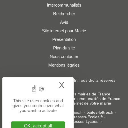
Intercommunalités
Rechercher
Avis
Site internet pour Mairie
Présentation
Plan du site
Nous contacter
Mentions légales
© 2019 - 2026
Adresses-Mairies.fr
. Tous droits réservés.
X
Hide cookie bann
Services :
-
Liste des adresses e-mails des mairies de France
-
Liste des adresses e-mails des intercommunalités de France
This site uses cookies and
-
Création ou refonte du site internet de votre mairie
gives you control over what
you want to activate
Sites partenaires
:
donneespubliques.fr
-
boites-lettres.fr
-
bureaux.boites-lettres.fr
-
Adresses-Ecoles.fr
-
Adresses-Colleges.fr
-
Adresses-Lycees.fr
OK, accept all