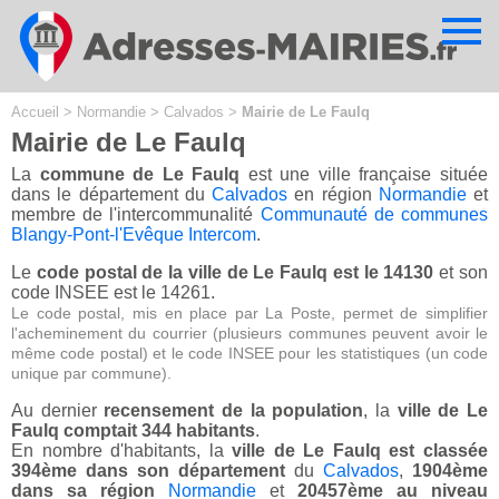
Cookies management panel
Accueil
>
Normandie
>
Calvados
>
Mairie de Le Faulq
Mairie de Le Faulq
La
commune de Le Faulq
est une ville française située
dans le département du
Calvados
en région
Normandie
et
membre de l'intercommunalité
Communauté de communes
Blangy-Pont-l'Evêque Intercom
.
Le
code postal de la ville de Le Faulq est le 14130
et son
code INSEE est le 14261.
Le code postal, mis en place par La Poste, permet de simplifier
l'acheminement du courrier (plusieurs communes peuvent avoir le
même code postal) et le code INSEE pour les statistiques (un code
unique par commune).
Au dernier
recensement de la population
, la
ville de Le
Faulq comptait 344 habitants
.
En nombre d'habitants, la
ville de Le Faulq est classée
394ème dans son département
du
Calvados
,
1904ème
dans sa région
Normandie
et
20457ème au niveau