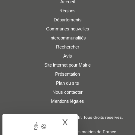
Accueil
Régions
Départements
Communes nouvelles
Intercommunalités
Rechercher
Avis
Site internet pour Mairie
Présentation
Plan du site
Nous contacter
Mentions légales
© 2019 - 2026
Adresses-Mairies.fr
. Tous droits réservés.
X
Hide cookie bann
Services :
-
Liste des adresses e-mails des mairies de France