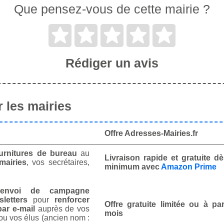
Que pensez-vous de cette mairie ?
Rédiger un avis
 les mairies
Offre Adresses-Mairies.fr
urnitures de bureau
au
Livraison rapide et gratuite 
mairies
, vos secrétaires,
minimum avec
Amazon Prime
envoi de campagne
letters
pour
renforcer
Offre gratuite limitée ou à par
ar e-mail
auprès de vos
mois
ou vos élus (ancien nom :