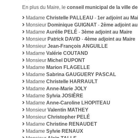
En plus du Maire, le
conseil municipal de la ville
Madame
Christelle PALLEAU
-
1er adjoint au Ma
Monsieur
Dominique GUIGNAT
-
2ème adjoint au
Madame
Aurélie PELÉ
-
3ème adjoint au Maire
Monsieur
Patrick DAVID
-
4ème adjoint au Maire
Monsieur
Jean-François ANGUILLE
Madame
Valérie COUTAND
Monsieur
Michel DUPONT
Madame
Marion FLAGELLE
Madame
Sabrina GAUGUERY PASCAL
Madame
Christelle HARRAULT
Madame
Anne-Marie JOLY
Madame
Sylvia JOSIÈRE
Madame
Anne-Caroline LHOPITEAU
Monsieur
Valentin MATHEY
Monsieur
Christopher PELÉ
Madame
Christine RENAUDET
Madame
Sylvie RENAUX