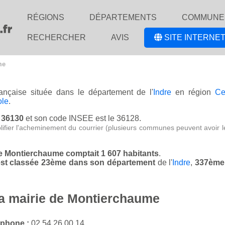
RÉGIONS
DÉPARTEMENTS
COMMUNE
RECHERCHER
AVIS
SITE INTERNET
me
rançaise située dans le département de l'
Indre
en région
Ce
ole
.
e 36130
et son code INSEE est le 36128.
lifier l'acheminement du courrier (plusieurs communes peuvent avoir l
de Montierchaume comptait 1 607 habitants
.
est classée 23ème dans son département
de l'
Indre
,
337ème 
la mairie de Montierchaume
éphone :
02 54 26 00 14