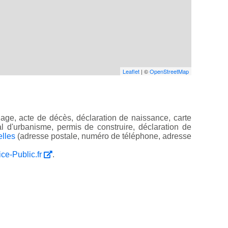
Leaflet
| ©
OpenStreetMap
age, acte de décès, déclaration de naissance, carte
ocal d'urbanisme, permis de construire, déclaration de
elles
(adresse postale, numéro de téléphone, adresse
ice-Public.fr
.