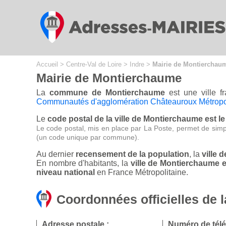
Cookies management panel
Accueil
>
Centre-Val de Loire
>
Indre
>
Mairie de Montierchau
Mairie de Montierchaume
La
commune de Montierchaume
est une ville f
Communautés d'agglomération Châteauroux Métrop
Le
code postal de la ville de Montierchaume est l
Le code postal, mis en place par La Poste, permet de simp
(un code unique par commune).
Au dernier
recensement de la population
, la
ville 
En nombre d'habitants, la
ville de Montierchaume 
niveau national
en France Métropolitaine.
Coordonnées officielles de 
Adresse postale :
Numéro de tél