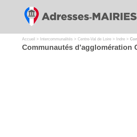
Cookies management panel
Accueil
>
Intercommunalités
>
Centre-Val de Loire
>
Indre
>
Com
Communautés d'agglomération C