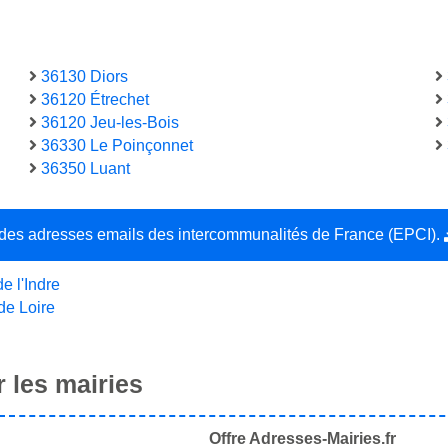
36130 Diors
36120 Étrechet
36120 Jeu-les-Bois
36330 Le Poinçonnet
36350 Luant
e des adresses emails des intercommunalités de France (EPCI).
e l'Indre
de Loire
 les mairies
Offre Adresses-Mairies.fr