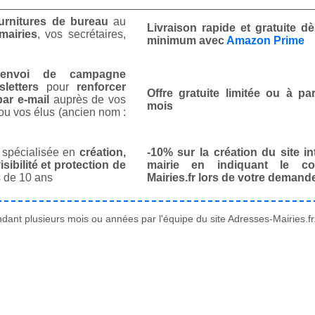
urnitures de bureau
au
Livraison rapide et gratuite 
mairies
, vos secrétaires,
minimum avec
Amazon Prime
envoi de campagne
letters
pour
renforcer
Offre gratuite limitée ou à par
ar e-mail
auprès de vos
mois
ou vos élus (ancien nom :
spécialisée en
création,
-10% sur la création du site in
isibilité et protection de
mairie en indiquant le co
 de 10 ans
Mairies.fr lors de votre demand
ant plusieurs mois ou années par l'équipe du site Adresses-Mairies.fr