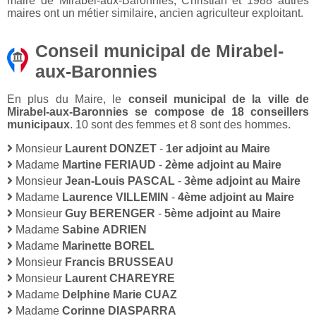
maire de Mirabel-aux-Baronnies, Christian et 1988 autres
maires ont un métier similaire, ancien agriculteur exploitant.
Conseil municipal de Mirabel-
aux-Baronnies
En plus du Maire, le
conseil municipal de la ville de
Mirabel-aux-Baronnies se compose de 18 conseillers
municipaux
. 10 sont des femmes et 8 sont des hommes.
Monsieur
Laurent DONZET
-
1er adjoint au Maire
Madame
Martine FERIAUD
-
2ème adjoint au Maire
Monsieur
Jean-Louis PASCAL
-
3ème adjoint au Maire
Madame
Laurence VILLEMIN
-
4ème adjoint au Maire
Monsieur
Guy BERENGER
-
5ème adjoint au Maire
Madame
Sabine ADRIEN
Madame
Marinette BOREL
Monsieur
Francis BRUSSEAU
Monsieur
Laurent CHAREYRE
Madame
Delphine Marie CUAZ
Madame
Corinne DIASPARRA