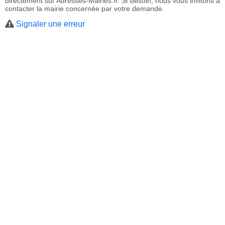
directement sur Adresses-Mairies.fr. Si besoin, nous vous invitons à
contacter la mairie concernée par votre demande.
Signaler une erreur