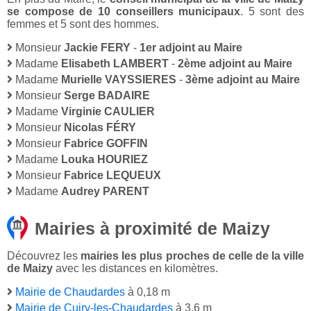
se compose de 10 conseillers municipaux
. 5 sont des
femmes et 5 sont des hommes.
Monsieur
Jackie FERY
-
1er adjoint au Maire
Madame
Elisabeth LAMBERT
-
2ème adjoint au Maire
Madame
Murielle VAYSSIERES
-
3ème adjoint au Maire
Monsieur
Serge BADAIRE
Madame
Virginie CAULIER
Monsieur
Nicolas FÉRY
Monsieur
Fabrice GOFFIN
Madame
Louka HOURIEZ
Monsieur
Fabrice LEQUEUX
Madame
Audrey PARENT
Mairies à proximité de Maizy
Découvrez les
mairies les plus proches de celle de la ville
de Maizy
avec les distances en kilomètres.
Mairie de Chaudardes
à 0,18 m
Mairie de Cuiry-les-Chaudardes
à 3,6 m