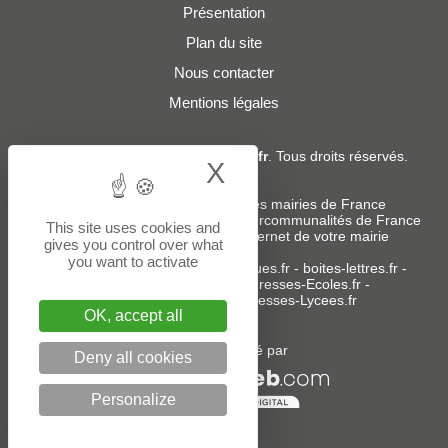
Présentation
Plan du site
Nous contacter
Mentions légales
© 2019 - 2026
Adresses-Mairies.fr
. Tous droits réservés.
X
Hide cookie bann
Services :
-
Liste des adresses e-mails des mairies de France
-
Liste des adresses e-mails des intercommunalités de France
This site uses cookies and
-
Création ou refonte du site internet de votre mairie
gives you control over what
you want to activate
Sites partenaires
:
donneespubliques.fr
-
boites-lettres.fr
-
bureaux.boites-lettres.fr
-
Adresses-Ecoles.fr
-
Adresses-Colleges.fr
-
Adresses-Lycees.fr
OK, accept all
Un service édité par
Deny all cookies
Personalize