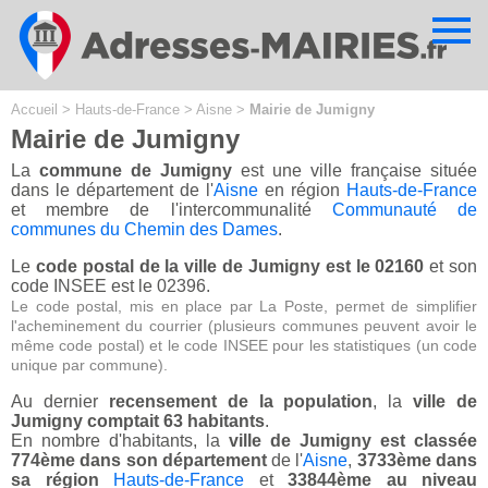
Cookies management panel
Accueil
>
Hauts-de-France
>
Aisne
>
Mairie de Jumigny
Mairie de Jumigny
La
commune de Jumigny
est une ville française située
dans le département de l'
Aisne
en région
Hauts-de-France
et membre de l'intercommunalité
Communauté de
communes du Chemin des Dames
.
Le
code postal de la ville de Jumigny est le 02160
et son
code INSEE est le 02396.
Le code postal, mis en place par La Poste, permet de simplifier
l'acheminement du courrier (plusieurs communes peuvent avoir le
même code postal) et le code INSEE pour les statistiques (un code
unique par commune).
Au dernier
recensement de la population
, la
ville de
Jumigny comptait 63 habitants
.
En nombre d'habitants, la
ville de Jumigny est classée
774ème dans son département
de l'
Aisne
,
3733ème dans
sa région
Hauts-de-France
et
33844ème au niveau