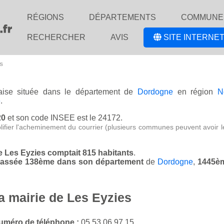
RÉGIONS
DÉPARTEMENTS
COMMUNE
RECHERCHER
AVIS
SITE INTERNET
s
çaise située dans le département de
Dordogne
en région
N
e
.
20
et son code INSEE est le 24172.
lifier l'acheminement du courrier (plusieurs communes peuvent avoir l
de Les Eyzies comptait 815 habitants
.
 classée 138ème dans son département
de
Dordogne
,
1445èm
a mairie de Les Eyzies
uméro de téléphone :
05 53 06 97 15