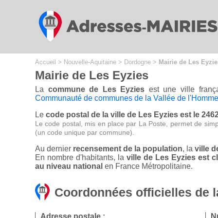
Cookies management panel
Accueil
>
Nouvelle-Aquitaine
>
Dordogne
>
Mairie de Les Eyzie
Mairie de Les Eyzies
La
commune de Les Eyzies
est une ville fran
Communauté de communes de la Vallée de l'Homm
Le
code postal de la ville de Les Eyzies est le 246
Le code postal, mis en place par La Poste, permet de simp
(un code unique par commune).
Au dernier
recensement de la population
, la
ville 
En nombre d'habitants, la
ville de Les Eyzies est
au niveau national
en France Métropolitaine.
Coordonnées officielles de l
Adresse postale :
N