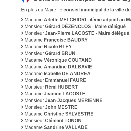
En plus du Maire, le
conseil municipal de la ville 
Madame
Arlette MELCHIORI
-
4ème adjoint au M
Monsieur
Gérard DÉZENCLOS
-
Maire délégué
Monsieur
Jean-Pierre LACOSTE
-
Maire délégué
Madame
Françoise BAUDRY
Madame
Nicole BLEY
Monsieur
Gérard BRUN
Madame
Véronique COUTAND
Madame
Amandine DALBAVIE
Madame
Isabelle DE ANDREA
Monsieur
Emmanuel FAURE
Monsieur
Rémi HUBERT
Madame
Jeanine LACOSTE
Monsieur
Jean-Jacques MERIENNE
Monsieur
John MESTRE
Madame
Christine SYLVESTRE
Monsieur
Clément TONON
Madame
Sandrine VALLADE