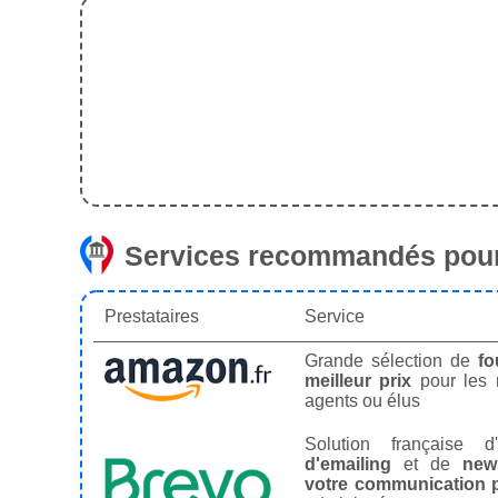
Services recommandés pour
Prestataires
Service
Grande sélection de
fo
meilleur prix
pour les
agents ou élus
Solution française d'
d'emailing
et de
news
votre communication p