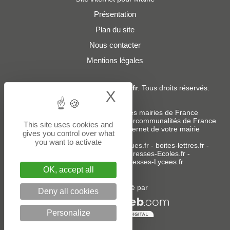
Présentation
Plan du site
Nous contacter
Mentions légales
© 2019 - 2026
Adresses-Mairies.fr
. Tous droits réservés.
X
Hide cookie bann
Services :
-
Liste des adresses e-mails des mairies de France
-
Liste des adresses e-mails des intercommunalités de France
This site uses cookies and
-
Création ou refonte du site internet de votre mairie
gives you control over what
you want to activate
Sites partenaires
:
donneespubliques.fr
-
boites-lettres.fr
-
bureaux.boites-lettres.fr
-
Adresses-Ecoles.fr
-
Adresses-Colleges.fr
-
Adresses-Lycees.fr
OK, accept all
Un service édité par
Deny all cookies
Personalize