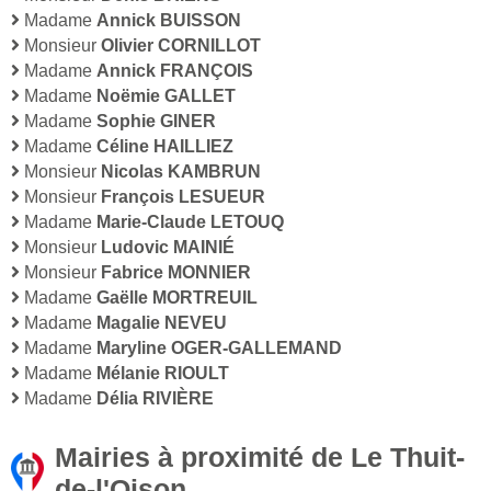
Madame
Annick BUISSON
Monsieur
Olivier CORNILLOT
Madame
Annick FRANÇOIS
Madame
Noëmie GALLET
Madame
Sophie GINER
Madame
Céline HAILLIEZ
Monsieur
Nicolas KAMBRUN
Monsieur
François LESUEUR
Madame
Marie-Claude LETOUQ
Monsieur
Ludovic MAINIÉ
Monsieur
Fabrice MONNIER
Madame
Gaëlle MORTREUIL
Madame
Magalie NEVEU
Madame
Maryline OGER-GALLEMAND
Madame
Mélanie RIOULT
Madame
Délia RIVIÈRE
Mairies à proximité de Le Thuit-
de-l'Oison