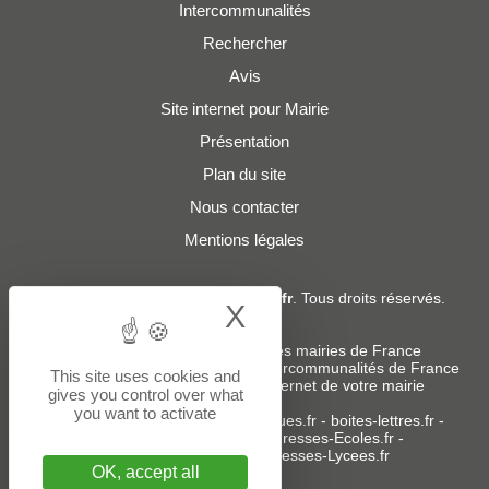
Intercommunalités
Rechercher
Avis
Site internet pour Mairie
Présentation
Plan du site
Nous contacter
Mentions légales
© 2019 - 2026
Adresses-Mairies.fr
. Tous droits réservés.
X
Hide cookie bann
Services :
-
Liste des adresses e-mails des mairies de France
-
Liste des adresses e-mails des intercommunalités de France
This site uses cookies and
-
Création ou refonte du site internet de votre mairie
gives you control over what
you want to activate
Sites partenaires
:
donneespubliques.fr
-
boites-lettres.fr
-
bureaux.boites-lettres.fr
-
Adresses-Ecoles.fr
-
Adresses-Colleges.fr
-
Adresses-Lycees.fr
OK, accept all