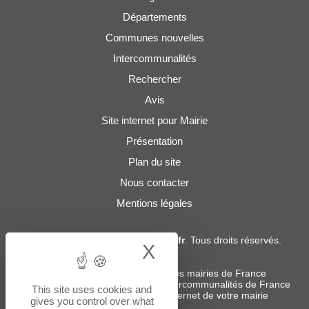
Départements
Communes nouvelles
Intercommunalités
Rechercher
Avis
Site internet pour Mairie
Présentation
Plan du site
Nous contacter
Mentions légales
© 2019 - 2026
Adresses-Mairies.fr
. Tous droits réservés.
X
Hide cookie bann
Services :
-
Liste des adresses e-mails des mairies de France
-
Liste des adresses e-mails des intercommunalités de France
This site uses cookies and
-
Création ou refonte du site internet de votre mairie
gives you control over what