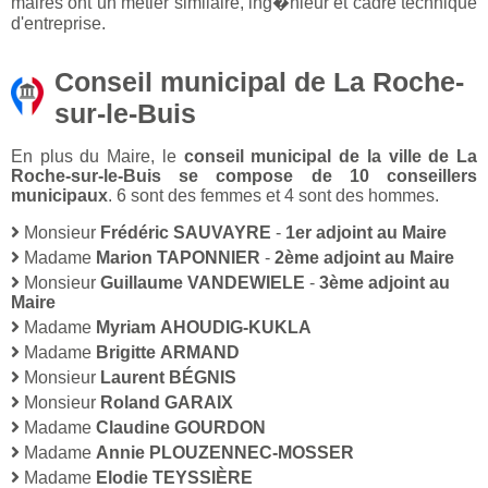
maires ont un métier similaire, ing�nieur et cadre technique
d'entreprise.
Conseil municipal de La Roche-
sur-le-Buis
En plus du Maire, le
conseil municipal de la ville de La
Roche-sur-le-Buis se compose de 10 conseillers
municipaux
. 6 sont des femmes et 4 sont des hommes.
Monsieur
Frédéric SAUVAYRE
-
1er adjoint au Maire
Madame
Marion TAPONNIER
-
2ème adjoint au Maire
Monsieur
Guillaume VANDEWIELE
-
3ème adjoint au
Maire
Madame
Myriam AHOUDIG-KUKLA
Madame
Brigitte ARMAND
Monsieur
Laurent BÉGNIS
Monsieur
Roland GARAIX
Madame
Claudine GOURDON
Madame
Annie PLOUZENNEC-MOSSER
Madame
Elodie TEYSSIÈRE