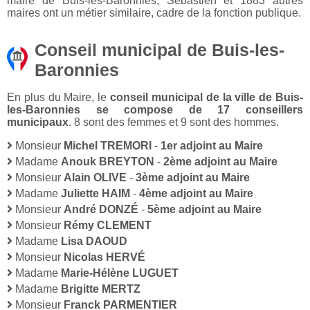
maire de Buis-les-Baronnies, Sébastien et 1883 autres
maires ont un métier similaire, cadre de la fonction publique.
Conseil municipal de Buis-les-
Baronnies
En plus du Maire, le
conseil municipal de la ville de Buis-
les-Baronnies se compose de 17 conseillers
municipaux
. 8 sont des femmes et 9 sont des hommes.
Monsieur
Michel TREMORI
-
1er adjoint au Maire
Madame
Anouk BREYTON
-
2ème adjoint au Maire
Monsieur
Alain OLIVE
-
3ème adjoint au Maire
Madame
Juliette HAIM
-
4ème adjoint au Maire
Monsieur
André DONZÉ
-
5ème adjoint au Maire
Monsieur
Rémy CLEMENT
Madame
Lisa DAOUD
Monsieur
Nicolas HERVÉ
Madame
Marie-Hélène LUGUET
Madame
Brigitte MERTZ
Monsieur
Franck PARMENTIER