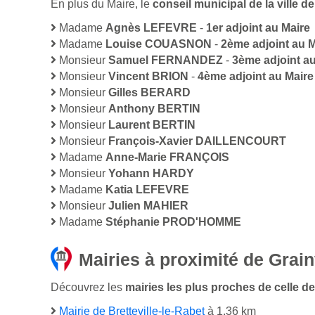
En plus du Maire, le
conseil municipal de la ville 
Madame
Agnès LEFEVRE
-
1er adjoint au Maire
Madame
Louise COUASNON
-
2ème adjoint au M
Monsieur
Samuel FERNANDEZ
-
3ème adjoint au
Monsieur
Vincent BRION
-
4ème adjoint au Maire
Monsieur
Gilles BERARD
Monsieur
Anthony BERTIN
Monsieur
Laurent BERTIN
Monsieur
François-Xavier DAILLENCOURT
Madame
Anne-Marie FRANÇOIS
Monsieur
Yohann HARDY
Madame
Katia LEFEVRE
Monsieur
Julien MAHIER
Madame
Stéphanie PROD'HOMME
Mairies à proximité de Grain
Découvrez les
mairies les plus proches de celle de
Mairie de Bretteville-le-Rabet
à 1,36 km