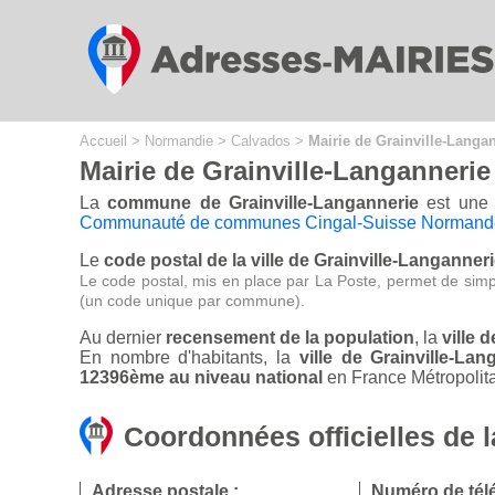
Cookies management panel
Accueil
>
Normandie
>
Calvados
>
Mairie de Grainville-Langa
Mairie de Grainville-Langannerie
La
commune de Grainville-Langannerie
est une 
Communauté de communes Cingal-Suisse Normand
Le
code postal de la ville de Grainville-Langanneri
Le code postal, mis en place par La Poste, permet de simp
(un code unique par commune).
Au dernier
recensement de la population
, la
ville 
En nombre d'habitants, la
ville de Grainville-L
12396ème au niveau national
en France Métropolita
Coordonnées officielles de l
Adresse postale :
Numéro de tél