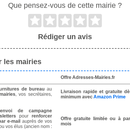
Que pensez-vous de cette mairie ?
Rédiger un avis
 les mairies
Offre Adresses-Mairies.fr
urnitures de bureau
au
Livraison rapide et gratuite 
mairies
, vos secrétaires,
minimum avec
Amazon Prime
envoi de campagne
letters
pour
renforcer
Offre gratuite limitée ou à par
ar e-mail
auprès de vos
mois
ou vos élus (ancien nom :