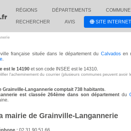
RÉGIONS
DÉPARTEMENTS
COMMUNE
RECHERCHER
AVIS
SITE INTERNET
nnerie
ville française située dans le département du
Calvados
en 
e
.
e est le 14190
et son code INSEE est le 14310.
lifier l'acheminement du courrier (plusieurs communes peuvent avoir l
de Grainville-Langannerie comptait 738 habitants
.
angannerie est classée 264ème dans son département
du
ine.
a mairie de Grainville-Langannerie
éphone :
02 31 90 51 66