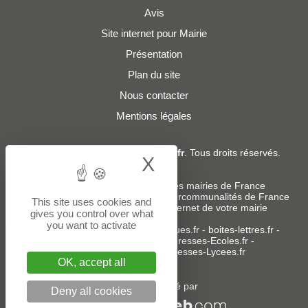
Avis
Site internet pour Mairie
Présentation
Plan du site
Nous contacter
Mentions légales
© 2019 - 2026
Adresses-Mairies.fr
. Tous droits réservés.
X
Hide cookie bann
Services :
-
Liste des adresses e-mails des mairies de France
-
Liste des adresses e-mails des intercommunalités de France
This site uses cookies and
-
Création ou refonte du site internet de votre mairie
gives you control over what
you want to activate
Sites partenaires
:
donneespubliques.fr
-
boites-lettres.fr
-
bureaux.boites-lettres.fr
-
Adresses-Ecoles.fr
-
Adresses-Colleges.fr
-
Adresses-Lycees.fr
OK, accept all
Un service édité par
Deny all cookies