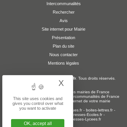
Intercommunalités
Rechercher
Avis
Site internet pour Mairie
Présentation
Plan du site
Nous contacter
Mentions légales
© 2019 - 2026
Adresses-Mairies.fr
. Tous droits réservés.
X
Hide cookie bann
Services :
-
Liste des adresses e-mails des mairies de France
-
Liste des adresses e-mails des intercommunalités de France
This site uses cookies and
-
Création ou refonte du site internet de votre mairie
gives you control over what
you want to activate
Sites partenaires
:
donneespubliques.fr
-
boites-lettres.fr
-
bureaux.boites-lettres.fr
-
Adresses-Ecoles.fr
-
Adresses-Colleges.fr
-
Adresses-Lycees.fr
OK, accept all