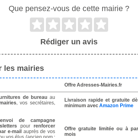
Que pensez-vous de cette mairie ?
Rédiger un avis
 les mairies
Offre Adresses-Mairies.fr
urnitures de bureau
au
Livraison rapide et gratuite 
mairies
, vos secrétaires,
minimum avec
Amazon Prime
envoi de campagne
letters
pour
renforcer
Offre gratuite limitée ou à par
ar e-mail
auprès de vos
mois
ou vos élus (ancien nom :