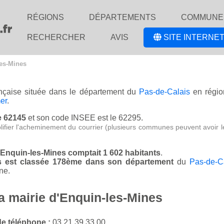
RÉGIONS
DÉPARTEMENTS
COMMUNE
RECHERCHER
AVIS
SITE INTERNET
les-Mines
ançaise située dans le département du
Pas-de-Calais
en régi
er
.
le 62145
et son code INSEE est le 62295.
lifier l'acheminement du courrier (plusieurs communes peuvent avoir l
d'Enquin-les-Mines comptait 1 602 habitants
.
nes est classée 178ème dans son département
du
Pas-de-C
ne.
la mairie d'Enquin-les-Mines
e téléphone :
03 21 39 33 00