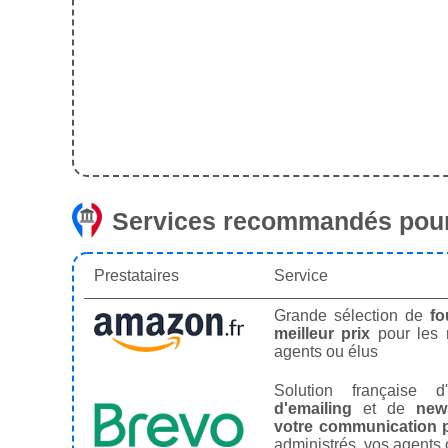
Services recommandés pour
Prestataires
Service
Grande sélection de
fo
meilleur prix
pour les
agents ou élus
Solution française d'
d'emailing
et de
news
votre communication p
administrés, vos agents 