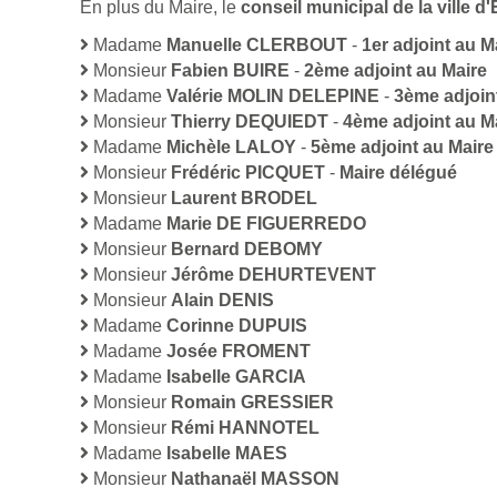
En plus du Maire, le
conseil municipal de la ville
Madame
Manuelle CLERBOUT
-
1er adjoint au M
Monsieur
Fabien BUIRE
-
2ème adjoint au Maire
Madame
Valérie MOLIN DELEPINE
-
3ème adjoin
Monsieur
Thierry DEQUIEDT
-
4ème adjoint au M
Madame
Michèle LALOY
-
5ème adjoint au Maire
Monsieur
Frédéric PICQUET
-
Maire délégué
Monsieur
Laurent BRODEL
Madame
Marie DE FIGUERREDO
Monsieur
Bernard DEBOMY
Monsieur
Jérôme DEHURTEVENT
Monsieur
Alain DENIS
Madame
Corinne DUPUIS
Madame
Josée FROMENT
Madame
Isabelle GARCIA
Monsieur
Romain GRESSIER
Monsieur
Rémi HANNOTEL
Madame
Isabelle MAES
Monsieur
Nathanaël MASSON