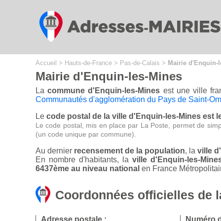
Cookies management panel
Accueil
>
Hauts-de-France
>
Pas-de-Calais
>
Mairie d'Enquin-
Mairie d'Enquin-les-Mines
La
commune d'Enquin-les-Mines
est une ville fr
Communautés d'agglomération du Pays de Saint-Om
Le
code postal de la ville d'Enquin-les-Mines est 
Le code postal, mis en place par La Poste, permet de simp
(un code unique par commune).
Au dernier
recensement de la population
, la
ville 
En nombre d'habitants, la
ville d'Enquin-les-Mi
6437ème au niveau national
en France Métropolitai
Coordonnées officielles de 
Adresse postale :
Numéro d