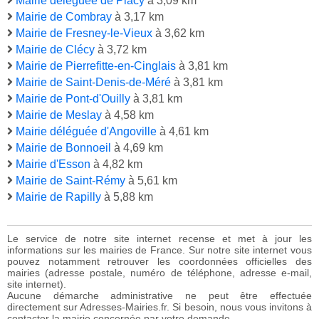
Mairie déléguée de Placy
à 3,09 km
Mairie de Combray
à 3,17 km
Mairie de Fresney-le-Vieux
à 3,62 km
Mairie de Clécy
à 3,72 km
Mairie de Pierrefitte-en-Cinglais
à 3,81 km
Mairie de Saint-Denis-de-Méré
à 3,81 km
Mairie de Pont-d'Ouilly
à 3,81 km
Mairie de Meslay
à 4,58 km
Mairie déléguée d'Angoville
à 4,61 km
Mairie de Bonnoeil
à 4,69 km
Mairie d'Esson
à 4,82 km
Mairie de Saint-Rémy
à 5,61 km
Mairie de Rapilly
à 5,88 km
Le service de notre site internet recense et met à jour les
informations sur les mairies de France. Sur notre site internet vous
pouvez notamment retrouver les coordonnées officielles des
mairies (adresse postale, numéro de téléphone, adresse e-mail,
site internet).
Aucune démarche administrative ne peut être effectuée
directement sur Adresses-Mairies.fr. Si besoin, nous vous invitons à
contacter la mairie concernée par votre demande.