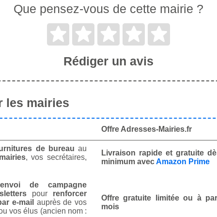
Que pensez-vous de cette mairie ?
Rédiger un avis
 les mairies
Offre Adresses-Mairies.fr
urnitures de bureau
au
Livraison rapide et gratuite 
mairies
, vos secrétaires,
minimum avec
Amazon Prime
envoi de campagne
letters
pour
renforcer
Offre gratuite limitée ou à par
ar e-mail
auprès de vos
mois
ou vos élus (ancien nom :