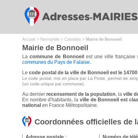
Cookies management panel
Accueil
>
Normandie
>
Calvados
>
Mairie de Bonnoeil
Mairie de Bonnoeil
La
commune de Bonnoeil
est une ville française
communes du Pays de Falaise
.
Le
code postal de la ville de Bonnoeil est le 14700
Le code postal, mis en place par La Poste, permet de simp
(un code unique par commune).
Au dernier
recensement de la population
, la
ville 
En nombre d'habitants, la
ville de Bonnoeil est c
national
en France Métropolitaine.
Coordonnées officielles de l
Adresse postale :
Numéro de tél