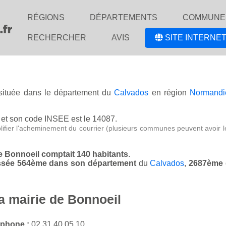
RÉGIONS
DÉPARTEMENTS
COMMUNE
RECHERCHER
AVIS
SITE INTERNET
 située dans le département du
Calvados
en région
Normandi
et son code INSEE est le 14087.
lifier l'acheminement du courrier (plusieurs communes peuvent avoir l
de Bonnoeil comptait 140 habitants
.
lassée 564ème dans son département
du
Calvados
,
2687ème 
a mairie de Bonnoeil
éphone :
02 31 40 05 10