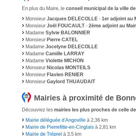
En plus du Maire, le
conseil municipal de la ville
Monsieur
Jacques DELECOLLE
-
1er adjoint au 
Monsieur
Joël FOUCAULT
-
2ème adjoint au Mai
Madame
Sylvie BALONNIER
Monsieur
Pierre CATEL
Madame
Jocelyne DELECOLLE
Madame
Camille LARRAY
Madame
Violette MICHON
Monsieur
Nicolas MONTEILS
Monsieur
Flavien RENIER
Monsieur
Gaylord THUAUDAIT
Mairies à proximité de Bonn
Découvrez les
mairies les plus proches de celle de
Mairie déléguée d'Angoville
à 2,36 km
Mairie de Pierrefitte-en-Cinglais
à 2,81 km
Mairie de Tréprel
à 3,5 km