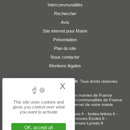
Intercommunalités
Rechercher
Avis
Site internet pour Mairie
Présentation
Plan du site
Nous contacter
Mentions légales
© 2019 - 2026
Adresses-Mairies.fr
. Tous droits réservés.
X
Hide cookie bann
Services :
-
Liste des adresses e-mails des mairies de France
-
Liste des adresses e-mails des intercommunalités de France
This site uses cookies and
-
Création ou refonte du site internet de votre mairie
gives you control over what
you want to activate
Sites partenaires
:
donneespubliques.fr
-
boites-lettres.fr
-
bureaux.boites-lettres.fr
-
Adresses-Ecoles.fr
-
Adresses-Colleges.fr
-
Adresses-Lycees.fr
OK, accept all