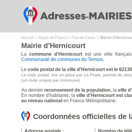
Cookies management panel
Accueil
>
Hauts-de-France
>
Pas-de-Calais
>
Mairie d'Hernicou
Mairie d'Hernicourt
La
commune d'Hernicourt
est une ville frança
Communauté de communes du Ternois
.
Le
code postal de la ville d'Hernicourt est le 6213
Le code postal, mis en place par La Poste, permet de simp
(un code unique par commune).
Au dernier
recensement de la population
, la
ville 
En nombre d'habitants, la
ville d'Hernicourt est 
au niveau national
en France Métropolitaine.
Coordonnées officielles de l
Adresse postale :
Numéro de tél