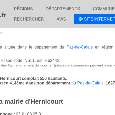
RÉGIONS
DÉPARTEMENTS
COMMUNE
RECHERCHER
AVIS
SITE INTERNET
rt
ise située dans le département du
Pas-de-Calais
en régio
0
et son code INSEE est le 62442.
lifier l'acheminement du courrier (plusieurs communes peuvent avoir l
d'Hernicourt comptait 550 habitants
.
classée 414ème dans son département
du
Pas-de-Calais
,
1627
a mairie d'Hernicourt
éphone :
03 21 03 05 01