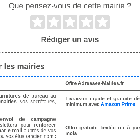
Que pensez-vous de cette mairie ?
Rédiger un avis
 les mairies
Offre Adresses-Mairies.fr
urnitures de bureau
au
Livraison rapide et gratuite 
mairies
, vos secrétaires,
minimum avec
Amazon Prime
envoi de campagne
letters
pour
renforcer
Offre gratuite limitée ou à par
ar e-mail
auprès de vos
mois
ou vos élus (ancien nom :