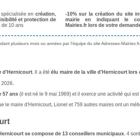
spécialisée en
création,
-10% sur la création du site in
isibilité et protection de
mairie en indiquant le co
 de 10 ans
Mairies.fr lors de votre demand
ant plusieurs mois ou années par l'équipe du site Adresses-Mairies.fr
e d'Hernicourt
. Il a été
élu maire de la ville d'Hernicourt lor
n 2026.
e 57 ans
(il est né le 9 mai 1969) et il exerce une activité qui es
e maire d'Hernicourt, Lionel et 759 autres maires ont un métier
urt
d'Hernicourt se compose de 13 conseillers municipaux
. 4 so