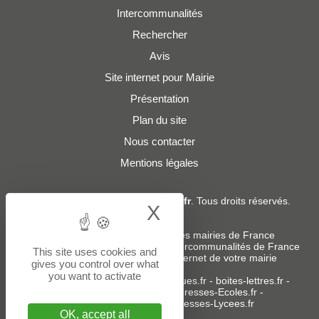
Intercommunalités
Rechercher
Avis
Site internet pour Mairie
Présentation
Plan du site
Nous contacter
Mentions légales
© 2019 - 2026
Adresses-Mairies.fr
. Tous droits réservés.
X
Hide cookie bann
Services :
-
Liste des adresses e-mails des mairies de France
-
Liste des adresses e-mails des intercommunalités de France
This site uses cookies and
-
Création ou refonte du site internet de votre mairie
gives you control over what
you want to activate
Sites partenaires
:
donneespubliques.fr
-
boites-lettres.fr
-
bureaux.boites-lettres.fr
-
Adresses-Ecoles.fr
-
Adresses-Colleges.fr
-
Adresses-Lycees.fr
OK, accept all