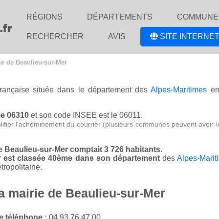
RÉGIONS
DÉPARTEMENTS
COMMUNE
RECHERCHER
AVIS
SITE INTERNET
ie de Beaulieu-sur-Mer
française située dans le département des
Alpes-Maritimes
en
le 06310
et son code INSEE est le 06011.
lifier l'acheminement du courrier (plusieurs communes peuvent avoir l
de Beaulieu-sur-Mer comptait 3 726 habitants
.
er est classée 40ème dans son département
des
Alpes-Marit
ropolitaine.
la mairie de Beaulieu-sur-Mer
 téléphone :
04 93 76 47 00