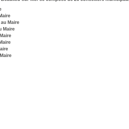
e
Maire
 au Maire
u Maire
Maire
Maire
aire
 Maire