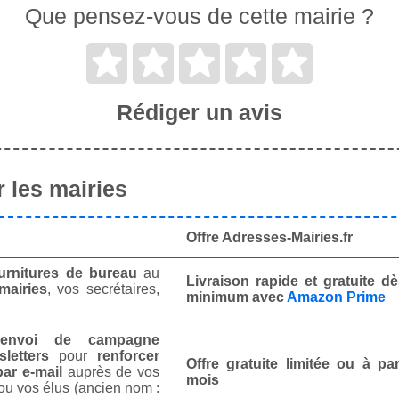
Que pensez-vous de cette mairie ?
Rédiger un avis
 les mairies
Offre Adresses-Mairies.fr
urnitures de bureau
au
Livraison rapide et gratuite 
mairies
, vos secrétaires,
minimum avec
Amazon Prime
envoi de campagne
letters
pour
renforcer
Offre gratuite limitée ou à par
ar e-mail
auprès de vos
mois
ou vos élus (ancien nom :