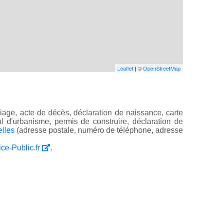
Leaflet
| ©
OpenStreetMap
iage, acte de décès, déclaration de naissance, carte
ocal d'urbanisme, permis de construire, déclaration de
elles
(adresse postale, numéro de téléphone, adresse
ice-Public.fr
.