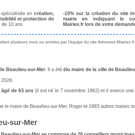
spécialisée en
création,
-10% sur la création du site in
isibilité et protection de
mairie en indiquant le co
 de 10 ans
Mairies.fr lors de votre demand
ant plusieurs mois ou années par l'équipe du site Adresses-Mairies.fr
 de Beaulieu-sur-Mer
. Il a été
élu maire de la ville de Beauli
n 2026.
 âgé de 63 ans
(il est né le 7 novembre 1962) et il exerce une 
le maire de Beaulieu-sur-Mer, Roger et 1883 autres maires ont 
eu-sur-Mer
 de Beaulieu-sur-Mer se compose de 26 conseillers municipau