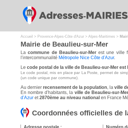
Cookies management panel
Accueil
>
Provence-Alpes-Côte d'Azur
>
Alpes-Maritimes
>
Mair
Mairie de Beaulieu-sur-Mer
La
commune de Beaulieu-sur-Mer
est une ville 
l'intercommunalité
Métropole Nice Côte d'Azur
.
Le
code postal de la ville de Beaulieu-sur-Mer est 
Le code postal, mis en place par La Poste, permet de simp
(un code unique par commune).
Au dernier
recensement de la population
, la
ville 
En nombre d'habitants, la
ville de Beaulieu-sur-M
d'Azur
et
2870ème au niveau national
en France Mét
Coordonnées officielles de 
Adresse postale :
Numéro de