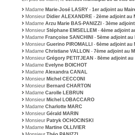
Madame
Marie-José LASRY
-
1er adjoint au Mair
Monsieur
Didier ALEXANDRE
-
2ème adjoint au 
Madame
Arzu Marie BAS-PANIZZI
-
3ème adjoint
Monsieur
Stéphane EMSELLEM
-
4ème adjoint a
Madame
Françoise SANCHINI
-
5ème adjoint au 
Monsieur
Guerino PIROMALLI
-
6ème adjoint au 
Madame
Christiane VALLON
-
7ème adjoint au M
Monsieur
Grégory PETITJEAN
-
8ème adjoint au
Madame
Evelyne BOICHOT
Madame
Alexandra CANAL
Monsieur
Michel CECCONI
Monsieur
Bernard CHARTON
Madame
Carolle LEBRUN
Monsieur
Michel LOBACCARO
Madame
Charlotte MARC
Monsieur
Gérald MARIN
Monsieur
Patryk OCHOCINSKI
Madame
Martine OLLIVIER
Monsieur
Théo PANIZZI