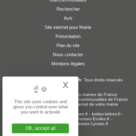
Rechercher
Avis
Site internet pour Mairie
Présentation
Plan du site
Nous contacter
Mentions légales
© 2019 - 2026
Adresses-Mairies.fr
. Tous droits réservés.
X
Hide cookie bann
Services :
-
Liste des adresses e-mails des mairies de France
-
Liste des adresses e-mails des intercommunalités de France
This site uses cookies and
-
Création ou refonte du site internet de votre mairie
gives you control over what
you want to activate
Sites partenaires
:
donneespubliques.fr
-
boites-lettres.fr
-
bureaux.boites-lettres.fr
-
Adresses-Ecoles.fr
-
Adresses-Colleges.fr
-
Adresses-Lycees.fr
OK, accept all