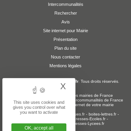
Intercommunalités
Rechercher
Avis
Site internet pour Mairie
Présentation
Plan du site
Nous contacter
Mentions légales
© 2019 - 2026
Adresses-Mairies.fr
. Tous droits réservés.
X
Hide cookie bann
Services :
-
Liste des adresses e-mails des mairies de France
-
Liste des adresses e-mails des intercommunalités de France
This site uses cookies and
-
Création ou refonte du site internet de votre mairie
gives you control over what
you want to activate
Sites partenaires
:
donneespubliques.fr
-
boites-lettres.fr
-
bureaux.boites-lettres.fr
-
Adresses-Ecoles.fr
-
Adresses-Colleges.fr
-
Adresses-Lycees.fr
OK, accept all