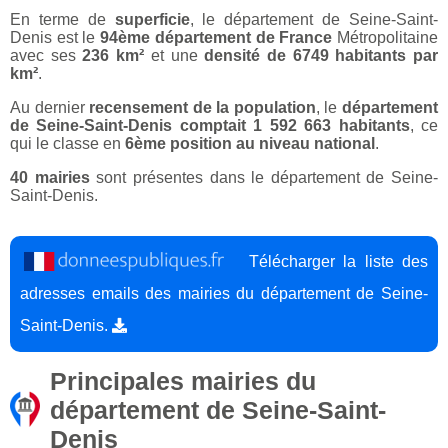
En terme de
superficie
, le département de Seine-Saint-
Denis est le
94ème département de France
Métropolitaine
avec ses
236 km²
et une
densité de 6749 habitants par
km²
.
Au dernier
recensement de la population
, le
département
de Seine-Saint-Denis comptait 1 592 663 habitants
, ce
qui le classe en
6ème position au niveau national
.
40 mairies
sont présentes dans le département de Seine-
Saint-Denis.
Télécharger la liste des
adresses emails des mairies du département de Seine-
Saint-Denis.
Principales mairies du
département de Seine-Saint-
Denis