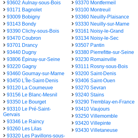
93602 Aulnay-sous-Bois
93370 Montfermeil
93171 Bagnolet
93100 Montreuil
93009 Bobigny
93360 Neuilly-Plaisance
93143 Bondy
93330 Neuilly-sur-Marne
93390 Clichy-sous-Bois
93161 Noisy-le-Grand
93470 Coubron
93134 Noisy-le-Sec
93701 Drancy
93507 Pantin
93440 Dugny
93380 Pierrefitte-sur-Seine
93806 Épinay-sur-Seine
93230 Romainville
93220 Gagny
93111 Rosny-sous-Bois
93460 Gournay-sur-Marne
93200 Saint-Denis
93450 L'Île-Saint-Denis
93406 Saint-Ouen
93120 La Courneuve
93270 Sevran
93156 Le Blanc-Mesnil
93240 Stains
93350 Le Bourget
93290 Tremblay-en-France
93310 Le Pré-Saint-
93410 Vaujours
Gervais
93250 Villemomble
93346 Le Raincy
93420 Villepinte
93260 Les Lilas
93430 Villetaneuse
93320 Les Pavillons-sous-