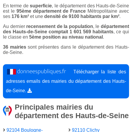
En terme de
superficie
, le département des Hauts-de-Seine
est le
95ème département de France
Métropolitaine avec
ses
176 km²
et une
densité de 9100 habitants par km²
.
Au dernier
recensement de la population
, le
département
des Hauts-de-Seine comptait 1 601 569 habitants
, ce qui
le classe en
5ème position au niveau national
.
36 mairies
sont présentes dans le département des Hauts-
de-Seine.
Télécharger la liste des
adresses emails des mairies du département des Hauts-
de-Seine.
Principales mairies du
département des Hauts-de-Seine
92104 Boulogne-
92110 Clichy