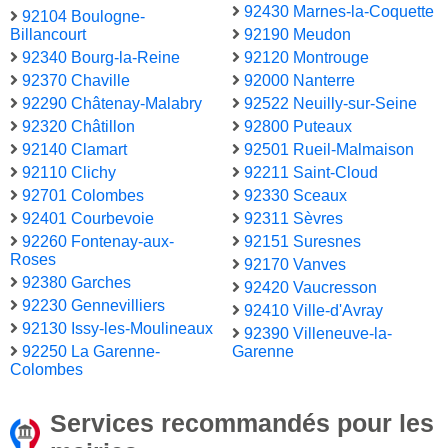
92430 Marnes-la-Coquette
92104 Boulogne-
Billancourt
92190 Meudon
92340 Bourg-la-Reine
92120 Montrouge
92370 Chaville
92000 Nanterre
92290 Châtenay-Malabry
92522 Neuilly-sur-Seine
92320 Châtillon
92800 Puteaux
92140 Clamart
92501 Rueil-Malmaison
92110 Clichy
92211 Saint-Cloud
92701 Colombes
92330 Sceaux
92401 Courbevoie
92311 Sèvres
92260 Fontenay-aux-
92151 Suresnes
Roses
92170 Vanves
92380 Garches
92420 Vaucresson
92230 Gennevilliers
92410 Ville-d'Avray
92130 Issy-les-Moulineaux
92390 Villeneuve-la-
92250 La Garenne-
Garenne
Colombes
Services recommandés pour les