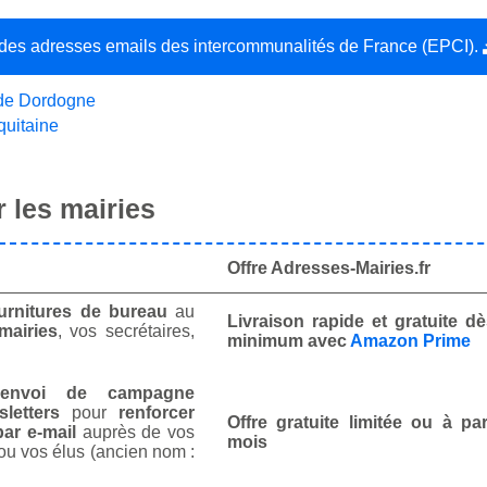
e des adresses emails des intercommunalités de France (EPCI).
 de Dordogne
quitaine
 les mairies
Offre Adresses-Mairies.fr
urnitures de bureau
au
Livraison rapide et gratuite 
mairies
, vos secrétaires,
minimum avec
Amazon Prime
envoi de campagne
letters
pour
renforcer
Offre gratuite limitée ou à par
ar e-mail
auprès de vos
mois
ou vos élus (ancien nom :