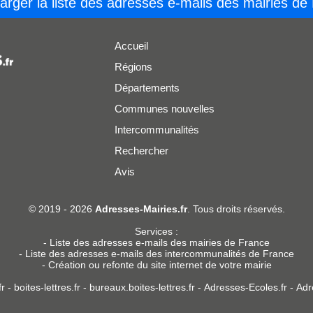
arger la liste des adresses e-mails des mairies de
Accueil
Régions
Départements
Communes nouvelles
Intercommunalités
Rechercher
Avis
er
© 2019 - 2026
Adresses-Mairies.fr
. Tous droits réservés.
Services :
-
Liste des adresses e-mails des mairies de France
-
Liste des adresses e-mails des intercommunalités de France
-
Création ou refonte du site internet de votre mairie
r
-
boites-lettres.fr
-
bureaux.boites-lettres.fr
-
Adresses-Ecoles.fr
-
Adr