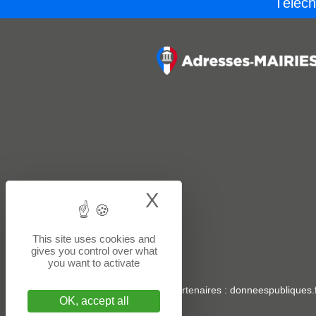
Téléch
X
Hide cookie bann
This site uses cookies and
gives you control over what
you want to activate
Sites partenaires
:
donneespubliques.f
OK, accept all