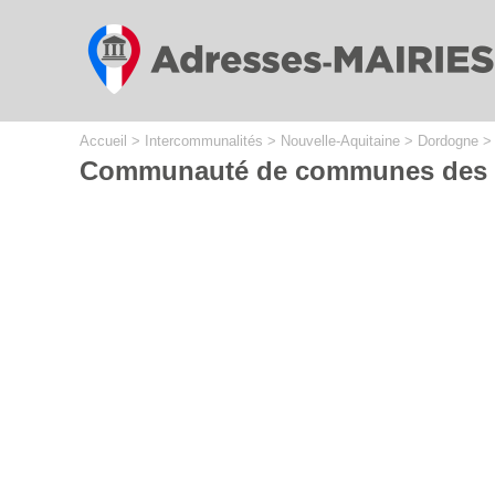
Cookies management panel
Accueil
>
Intercommunalités
>
Nouvelle-Aquitaine
>
Dordogne
Communauté de communes des B