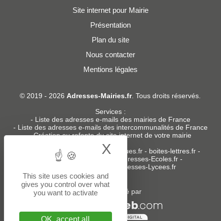
Site internet pour Mairie
Présentation
Plan du site
Nous contacter
Mentions légales
© 2019 - 2026
Adresses-Mairies.fr
. Tous droits réservés.
Services :
-
Liste des adresses e-mails des mairies de France
-
Liste des adresses e-mails des intercommunalités de France
-
Création ou refonte du site internet de votre mairie
X
Hide cookie bann
Sites partenaires
:
donneespubliques.fr
-
boites-lettres.fr
-
bureaux.boites-lettres.fr
-
Adresses-Ecoles.fr
-
Adresses-Colleges.fr
-
Adresses-Lycees.fr
This site uses cookies and
gives you control over what
Un service édité par
you want to activate
OK, accept all