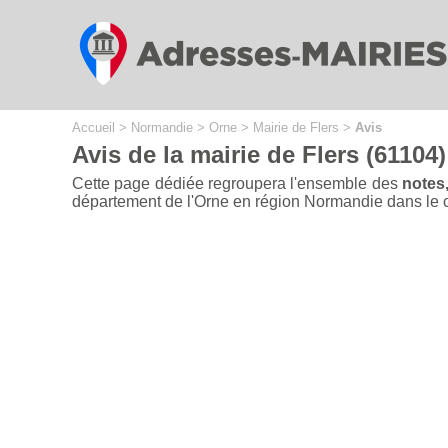
Cookies management panel
Accueil
>
Normandie
>
Orne
>
Mairie de Flers
>
Avis
Avis de la mairie de Flers (61104)
Cette page dédiée regroupera l'ensemble des
notes,
département de l'Orne en région Normandie dans le cadr