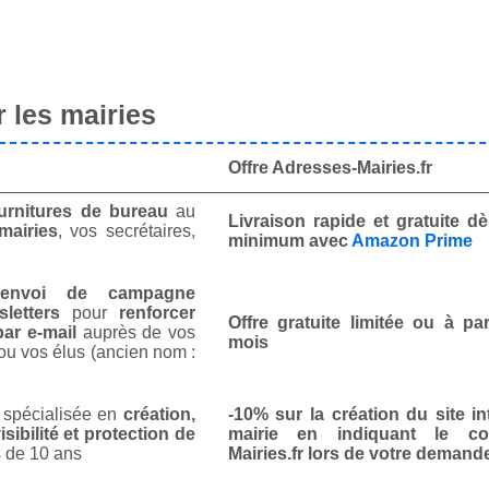
 les mairies
Offre Adresses-Mairies.fr
urnitures de bureau
au
Livraison rapide et gratuite 
mairies
, vos secrétaires,
minimum avec
Amazon Prime
envoi de campagne
letters
pour
renforcer
Offre gratuite limitée ou à par
ar e-mail
auprès de vos
mois
ou vos élus (ancien nom :
spécialisée en
création,
-10% sur la création du site in
isibilité et protection de
mairie en indiquant le co
 de 10 ans
Mairies.fr lors de votre demand