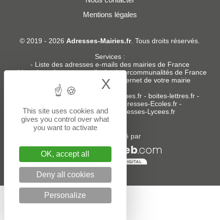
Mentions légales
© 2019 - 2026
Adresses-Mairies.fr
. Tous droits réservés.
Services :
-
Liste des adresses e-mails des mairies de France
-
Liste des adresses e-mails des intercommunalités de France
X
Hide cookie bann
-
Création ou refonte du site internet de votre mairie
Sites partenaires
:
donneespubliques.fr
-
boites-lettres.fr
-
bureaux.boites-lettres.fr
-
Adresses-Ecoles.fr
-
This site uses cookies and
Adresses-Colleges.fr
-
Adresses-Lycees.fr
gives you control over what
you want to activate
Un service édité par
OK, accept all
Deny all cookies
Personalize