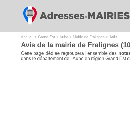
Cookies management panel
Accueil
>
Grand Est
>
Aube
>
Mairie de Fralignes
>
Avis
Avis de la mairie de Fralignes (1
Cette page dédiée regroupera l'ensemble des
notes
dans le département de l'Aube en région Grand Est dans