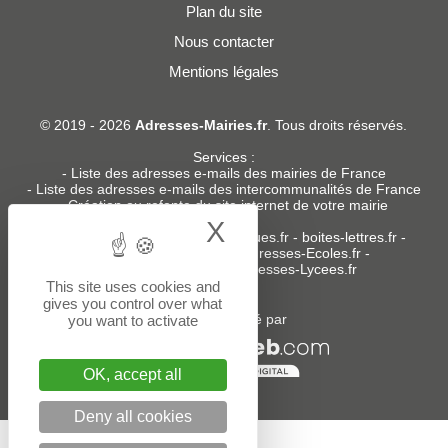
Plan du site
Nous contacter
Mentions légales
© 2019 - 2026
Adresses-Mairies.fr
. Tous droits réservés.
Services :
-
Liste des adresses e-mails des mairies de France
-
Liste des adresses e-mails des intercommunalités de France
-
Création ou refonte du site internet de votre mairie
X
Hide cookie bann
Sites partenaires
:
donneespubliques.fr
-
boites-lettres.fr
-
bureaux.boites-lettres.fr
-
Adresses-Ecoles.fr
-
Adresses-Colleges.fr
-
Adresses-Lycees.fr
This site uses cookies and
gives you control over what
Un service édité par
you want to activate
OK, accept all
Deny all cookies